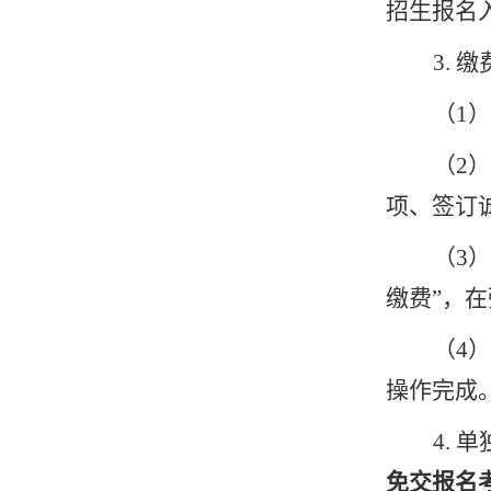
招生报名
3.
缴
（1）
（2）
项、签订
（3）
缴费”，
（4）
操作完成
4.
单
免交报名