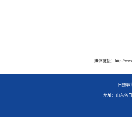
媒体链接：
http://ww
日照职
地址：山东省日照